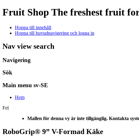
Fruit Shop
The freshest fruit fo
Hoppa till innehåll
Hoppa till huvudnavigering och logga in
Nav view search
Navigering
Sök
Main menu sv-SE
Hem
Fel
Mallen för denna vy är inte tillgänglig. Kontakta sys
RoboGrip® 9” V-Formad Käke