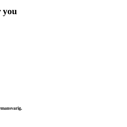
r you
temansvarig.